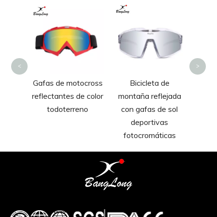
Gafas
lente
re
ci
<
>
intball
Gafas de motocross
Bicicleta de
pleta
reflectantes de color
montaña reflejada
 para
todoterreno
con gafas de sol
ocross
deportivas
fotocromáticas