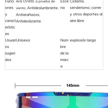
Funci
Esce
Ciclismo,
Anti UV400, a prueba de
ones
na
senderismo, correr
, Antideslumbrante,
viento
y
y otros deportes al
Antiarañazos,
caract
aire libre
Antideslizante
erístic
as
Usuari
Unisexo
Nom
explosión larga
os
bre
sugeri
de la
dos
marc
a