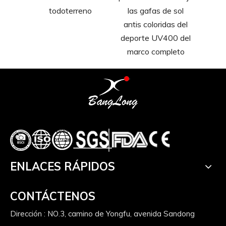
drada
todoterreno
las gafas de sol
pción
antis coloridas del
deporte UV400 del
marco completo
ENLACES RÁPIDOS
CONTÁCTENOS
Dirección : NO.3, camino de Yongfu, avenida Sandong