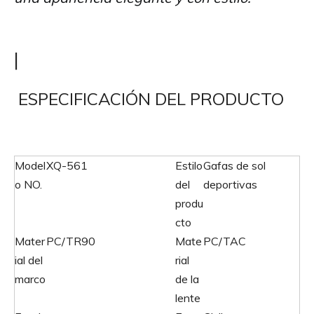
|
ESPECIFICACIÓN DEL PRODUCTO
Model
XQ-561
Estilo
Gafas de sol
o NO.
del
deportivas
produ
cto
Mater
PC/TR90
Mate
PC/TAC
ial del
rial
marco
de la
lente