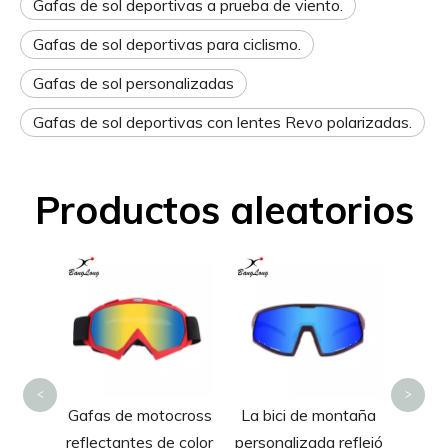
Gafas de sol deportivas a prueba de viento.
Gafas de sol deportivas para ciclismo.
Gafas de sol personalizadas
Gafas de sol deportivas con lentes Revo polarizadas.
Productos aleatorios
Ga
depo
antini
OEM 
espej
<
>
 TR90
Gafas de motocross
La bici de montaña
ño con
reflectantes de color
personalizada reflejó